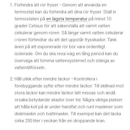
Förhindra att rör fryser –
Genom att använda en
termostat kan du förhindra att dina rör fryser. Ställ in
termostaten på
en lägsta temperatur
på minst 10
grader Celsius för att säkerställa att varmt vatten
cirkulerar genom rören. Så länge varmt vatten cirkulerar
i rören förhindrar du att det uppstår frysskador. Tänk
även på att exponerade rör bör vara ordentligt
isolerade. Om du ska resa iväg en lång period kan du
överväga att tömma vattensystemet och stänga av
vattentillförseln.
Håll utkik efter mindre läckor –
Kontrollera i
förebyggande syfte efter mindre läckor. Till skillnad mot
stora läckor kan mindre läckor lätt missas och ändå
orsaka betydande skador över tid. Några viktiga platser
att hålla koll på är under handfat och runt maskiner som
diskmaskin och tvättmaskin. Till exempel kan det läcka
cirka 250 liter i veckan från en droppande kran.