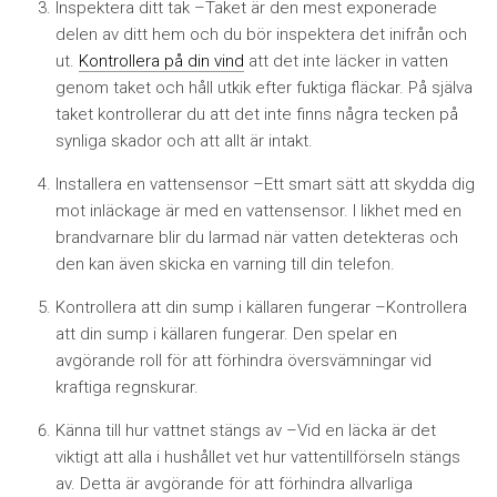
Inspektera ditt tak –
Taket är den mest exponerade
delen av ditt hem och du bör inspektera det inifrån och
ut.
Kontrollera på din vind
att det inte läcker in vatten
genom taket och håll utkik efter fuktiga fläckar. På själva
taket kontrollerar du att det inte finns några tecken på
synliga skador och att allt är intakt.
Installera en vattensensor –
Ett smart sätt att skydda dig
mot inläckage är med en vattensensor. I likhet med en
brandvarnare blir du larmad när vatten detekteras och
den kan även skicka en varning till din telefon.
Kontrollera att din sump i källaren fungerar –
Kontrollera
att din sump i källaren fungerar. Den spelar en
avgörande roll för att förhindra översvämningar vid
kraftiga regnskurar.
Känna till hur vattnet stängs av –
Vid en läcka är det
viktigt att alla i hushållet vet hur vattentillförseln stängs
av. Detta är avgörande för att förhindra allvarliga