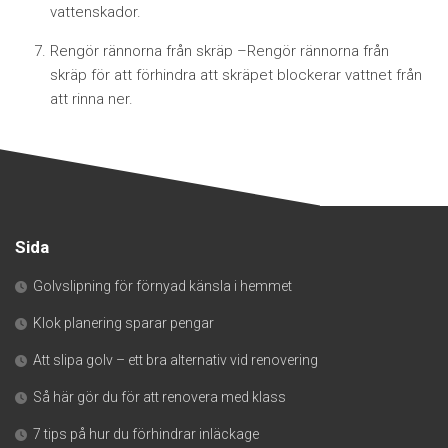
vattenskador.
Rengör rännorna från skräp –
Rengör rännorna från
skräp för att förhindra att skräpet blockerar vattnet från
att rinna ner.
Sida
Golvslipning för förnyad känsla i hemmet
Klok planering sparar pengar
Att slipa golv – ett bra alternativ vid renovering
Så här gör du för att renovera med klass
7 tips på hur du förhindrar inläckage