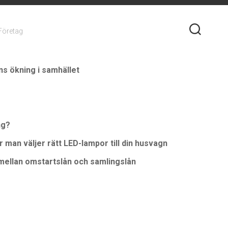
 Företag
s ökning i samhället
ng?
r man väljer rätt LED-lampor till din husvagn
 mellan omstartslån och samlingslån