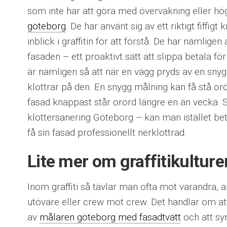
som inte har att göra med övervakning eller hö
göteborg
. De har använt sig av ett riktigt fiffi
inblick i graffitin för att förstå. De har nämligen 
fasaden – ett proaktivt sätt att slippa betala fö
är nämligen så att när en vägg pryds av en sny
klottrar på den. En snygg målning kan få stå or
fasad knappast står orörd längre en än vecka. S
klottersanering Göteborg – kan man istället beta
få sin fasad professionellt nerklottrad.
Lite mer om graffitikulture
Inom graffiti så tävlar man ofta mot varandra,
utövare eller crew mot crew. Det handlar om at
av
målaren göteborg med fasadtvätt
och att sy