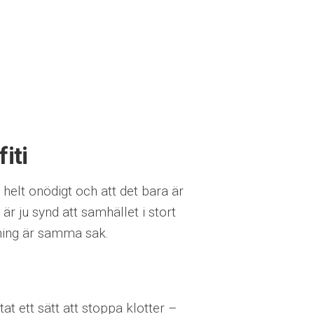
iti
 helt onödigt och att det bara är
t är ju synd att samhället i stort
ålning är samma sak.
t ett sätt att stoppa klotter –