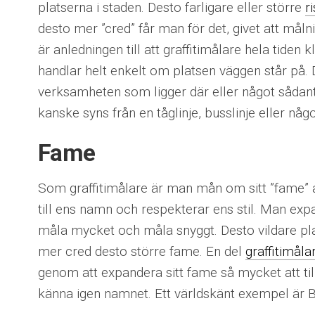
platserna i staden. Desto farligare eller större
r
desto mer ”cred” får man för det, givet att måln
är anledningen till att graffitimålare hela tiden
handlar helt enkelt om platsen väggen står på. 
verksamheten som ligger där eller något sådant
kanske syns från en tåglinje, busslinje eller någ
Fame
Som graffitimålare är man mån om sitt ”fame” a
till ens namn och respekterar ens stil. Man exp
måla mycket och måla snyggt. Desto vildare pl
mer cred desto större fame. En del
graffitimåla
genom att expandera sitt fame så mycket att ti
känna igen namnet. Ett världskänt exempel är 