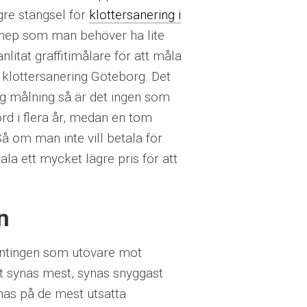
gre stängsel för
klottersanering i
gt knep som man behöver ha lite
anlitat graffitimålare för att måla
r klottersanering Göteborg. Det
gg målning så är det ingen som
örd i flera år, medan en tom
å om man inte vill betala för
la ett mycket lägre pris för att
n
 antingen som utövare mot
t synas mest, synas snyggast
nas på de mest utsatta