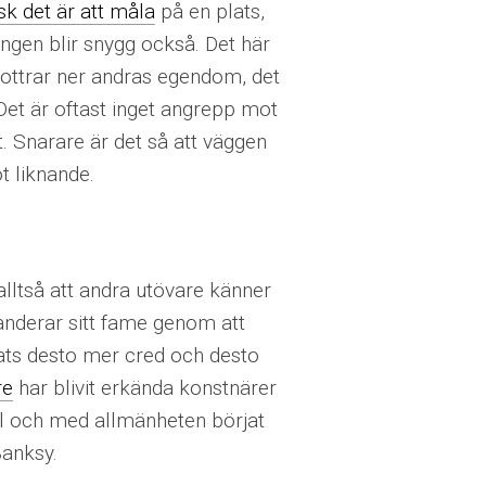
isk det är att måla
på en plats,
ingen blir snygg också. Det här
 klottrar ner andras egendom, det
Det är oftast inget angrepp mot
. Snarare är det så att väggen
ot liknande.
lltså att andra utövare känner
anderar sitt fame genom att
ats desto mer cred och desto
re
har blivit erkända konstnärer
ll och med allmänheten börjat
Banksy.