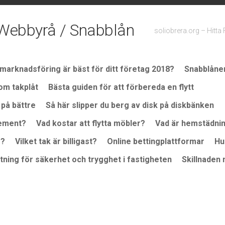
 / Webbyrå / Snabblån
soliobrera.org – Hitta
l marknadsföring är bäst för ditt företag 2018?
Snabblånen
 om takplåt
Bästa guiden för att förbereda en flytt
a på bättre
Så här slipper du berg av disk på diskbänken
cement?
Vad kostar att flytta möbler?
Vad är hemstädni
g?
Vilket tak är billigast?
Online bettingplattformar
Hu
tning för säkerhet och trygghet i fastigheten
Skillnaden