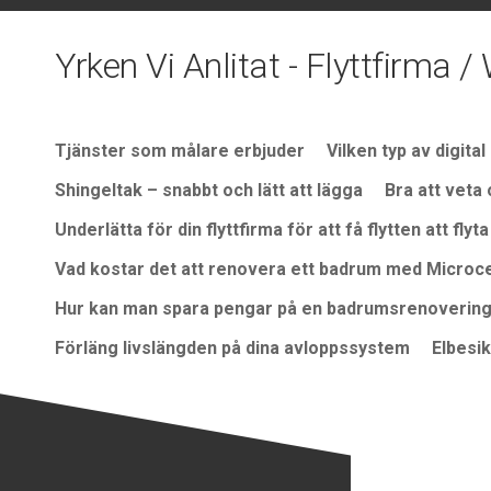
Skip
to
Yrken Vi Anlitat - Flyttfirma
content
Tjänster som målare erbjuder
Vilken typ av digita
Shingeltak – snabbt och lätt att lägga
Bra att veta
Underlätta för din flyttfirma för att få flytten att flyt
Vad kostar det att renovera ett badrum med Micro
Hur kan man spara pengar på en badrumsrenoverin
Förläng livslängden på dina avloppssystem
Elbesik